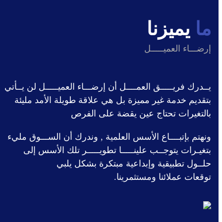
ﻣﺎ
ﯾﻤﯿﺰﻧﺎ
إرﺿـــﺎء اﻟﻌﻤﻴـــــﻞ
ﻳــﺪرك ﻓﺮﻳـــــﻖ اﻟﻌﻤــــﻞ أن إرﺿـــﺎء اﻟﻌﻤﻴـــــﻞ ﻟﻦ ﻳــﺄﺗﻲ
ﺑﺘﻘﺪﻳﻢ ﺧﺪﻣﺔ ﻏﻴﺮ ﻣﻤﻴﺰة ﺑﻞ ﻫﻲ ﻋﻼﻗﺔ ﻃﻮﻳﻠﺔ اﻷﻣﺪ ﻣﻠﻴﺌﺔ
ﺑﺎﻟﺘﻐﻴﺮات ﺗﺤﺘﺎج ﻋﻴﻦ ﻳﻘﻀﺔ ﻋﻠﻰ اﻟﻔﺮص
وﻧﻬﺘﻢ ﺑﺈﺗﺒــــﺎع اﻷﺳﺲ اﻟﻌﻠﻤﻴﺔ , وﻧﺪرك أن اﻟﺴـــﻮق ﻣﻠﻲء
ﺑﺘﻐﻴـﺮات ﻳﺘﻮﺟــﺐ ﻋﻠﻴﻨـــــﺎ ﺗﻄﻮﻳـــــﺮ ﺗﻠﻚ اﻷﺳﺲ إﻟﻰ
ﺣﻠــﻮل ﺗﻄﺒﻴﻘﻴﺔ وإﺑﺪاﻋﻴﺔ ﻣﺒﺘﻜﺮة ﺑﺸﻜﻞ ﻳﻠﺒﻲ
ﺗﻮﻗﻌﺎت ﻋﻤﻼﺋﻨﺎ وﻣﺴﺘﺜﻤﺮﻳﻨﺎ.